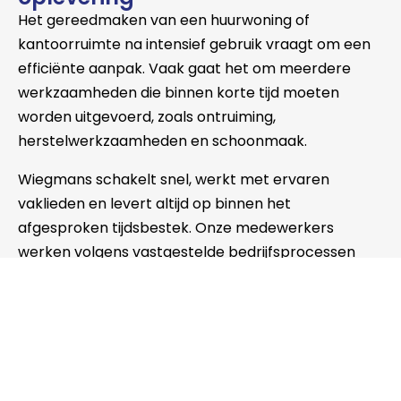
Het gereedmaken van een huurwoning of
kantoorruimte na intensief gebruik vraagt om een
efficiënte aanpak. Vaak gaat het om meerdere
werkzaamheden die binnen korte tijd moeten
worden uitgevoerd, zoals ontruiming,
herstelwerkzaamheden en schoonmaak.
Wiegmans schakelt snel, werkt met ervaren
vaklieden en levert altijd op binnen het
afgesproken tijdsbestek. Onze medewerkers
werken volgens vastgestelde bedrijfsprocessen
(BPM’s), met aandacht voor veiligheid, kwaliteit en
efficiëntie. Zo zorgen wij ervoor dat woon- en
werkruimtes in goede staat en verhuurklaar
worden opgeleverd.
Neem contact op