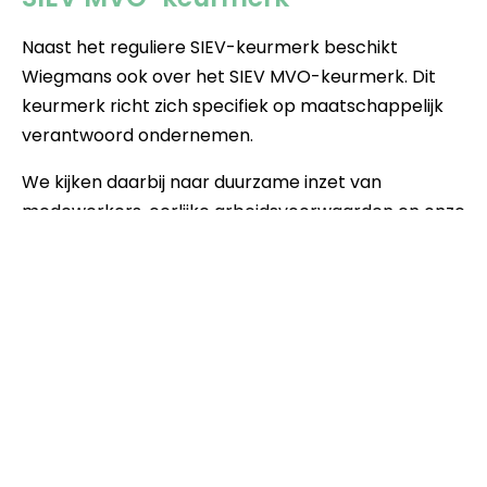
Naast het reguliere SIEV-keurmerk beschikt
Wiegmans ook over het SIEV MVO-keurmerk. Dit
keurmerk richt zich specifiek op maatschappelijk
verantwoord ondernemen.
We kijken daarbij naar duurzame inzet van
medewerkers, eerlijke arbeidsvoorwaarden en onze
impact op de omgeving. Op die manier dragen we
bij aan een gezonde en toekomstbestendige
samenwerking, zowel voor uw organisatie als voor
onze medewerkers.